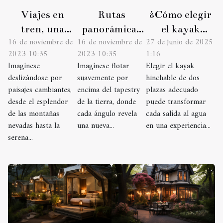
Viajes en
Rutas
¿Cómo elegir
tren, una
panorámicas
el kayak
16 de noviembre de
16 de noviembre de
27 de junio de 2025
experiencia
en globo, un
hinchable de
2023 10:35
2023 10:35
1:16
fuera de lo
viaje
dos plazas
Imagínese
Imagínese flotar
Elegir el kayak
común
inolvidable
perfecto para
deslizándose por
suavemente por
hinchable de dos
ti?
paisajes cambiantes,
encima del tapestry
plazas adecuado
desde el esplendor
de la tierra, donde
puede transformar
de las montañas
cada ángulo revela
cada salida al agua
nevadas hasta la
una nueva...
en una experiencia...
serena...