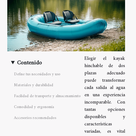
Elegir el kayak
Contenido
hinchable de dos
plazas adecuado
Define tus necesidades y uso
puede transformar
Materiales y durabilidad
cada salida al agua
en una experiencia
Facilidad de transporte y almacenamiento
incomparable. Con
Comodidad y ergonomía
tantas opciones
disponibles y
Accesorios recomendados
características
variadas, es vital